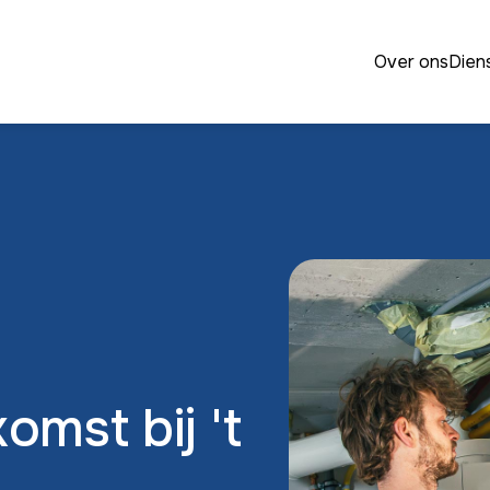
Over ons
Dien
Verwarming
omst bij 't
Sanitair