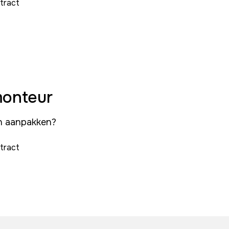
ntract
emonteur
van aanpakken?
ntract