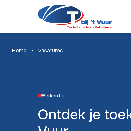
Ventilatietechniek
Home
Vacatures
Werken bij
Ontdek je toek
Zink, lood en dakwerken