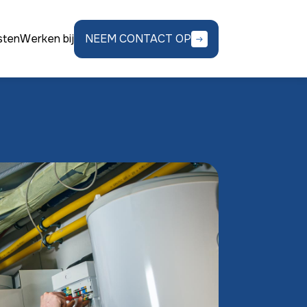
NEEM CONTACT OP
sten
Werken bij
CV-service en
onderhoud